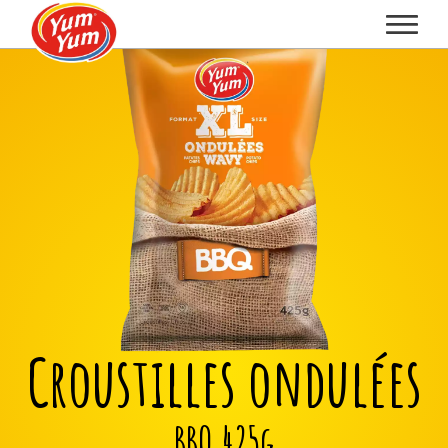
Croustilles ondulées
BBQ 425g