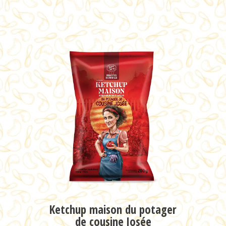
VOIR LE PRODUIT
Bacon
VOIR LE PRODUIT
VOIR LE PRODUIT
Ketchup maison du potager
de cousine Josée