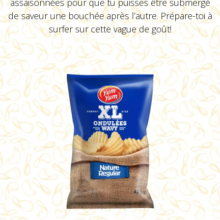
assaisonnées pour que tu puisses être submergé
de saveur une bouchée après l’autre. Prépare-toi à
Touski de la cuisine de
surfer sur cette vague de goût!
Pauline
VOIR LE PRODUIT
Sauce BBQ St-Hubert
VOIR LE PRODUIT