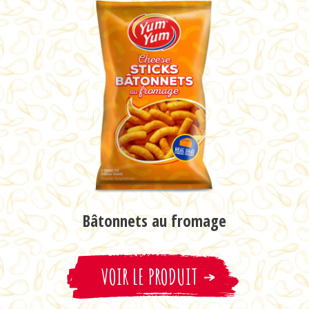
VOIR LE PRODUIT
VOIR LE PRODUIT
Bâtonnets au fromage
Sel et Vinaigre
VOIR LE PRODUIT