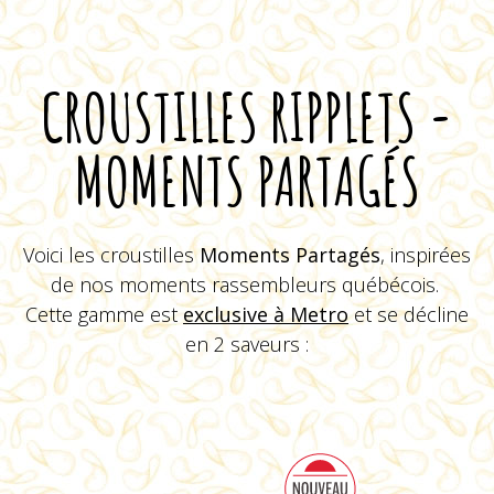
CROUSTILLES RIPPLETS -
MOMENTS PARTAGÉS
Voici les croustilles
Moments Partagés
, inspirées
de nos moments rassembleurs québécois.
BBQ
Cette gamme est
exclusive à Metro
et se décline
Sel et Vinaigre
en 2 saveurs :
VOIR LE PRODUIT
VOIR LE PRODUIT