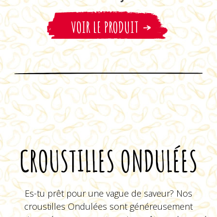
Mayo Épicée
VOIR LE PRODUIT
VOIR LE PRODUIT
Nature 40% moins de
sodium
VOIR LE PRODUIT
CROUSTILLES ONDULÉES
Es-tu prêt pour une vague de saveur? Nos
croustilles Ondulées sont généreusement