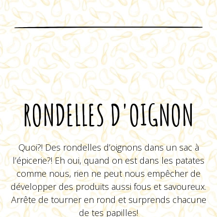
VOIR LE PRODUIT
Viva Rondelles BBQ
VOIR LE PRODUIT
RONDELLES D'OIGNON
Quoi?! Des rondelles d’oignons dans un sac à
l’épicerie?! Eh oui, quand on est dans les patates
comme nous, rien ne peut nous empêcher de
développer des produits aussi fous et savoureux.
Arrête de tourner en rond et surprends chacune
de tes papilles!