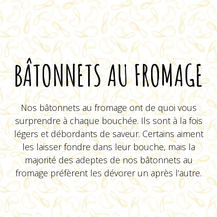
BÂTONNETS AU FROMAGE
Nos bâtonnets au fromage ont de quoi vous
surprendre à chaque bouchée. Ils sont à la fois
légers et débordants de saveur. Certains aiment
les laisser fondre dans leur bouche, mais la
BBQ
majorité des adeptes de nos bâtonnets au
fromage préfèrent les
dévorer
un après l’autre.
VOIR LE PRODUIT
Viva Bâtonnets Chili Lime
Sauce Côtes levées BBQ St-
Hubert